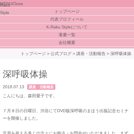
MENU
Close
トップページ
代表プロフィール
K-Raku Styleについて
著書一覧
会社概要
トップページ
>
公式ブログ
>
講座・活動報告
>
深呼吸体操
深呼吸体操
2018.07.13
講座・活動報告
こんにちは、森田愛子です。
７月８日の日曜日、渋谷にてDVD版深呼吸のまほう出版記念セミナ
ーを開催しました。
定員を超える多くの方々にお申込・お問合せいただきました。まず