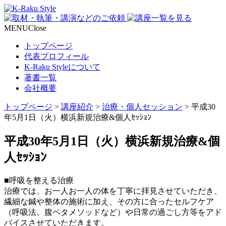
MENU
Close
トップページ
代表プロフィール
K-Raku Styleについて
著書一覧
会社概要
トップページ
>
講座紹介
>
治療・個人セッション
>
平成30
年5月1日（火）横浜新規治療&個人ｾｯｼｮﾝ
平成30年5月1日（火）横浜新規治療&個
人ｾｯｼｮﾝ
■呼吸を整える治療
治療では、お一人お一人の体を丁寧に拝見させていただき、
繊細な鍼や整体の施術に加え、その方に合ったセルフケア
（呼吸法、腹ペタメソッドなど）や日常の過ごし方等をアド
バイスさせていただきます。