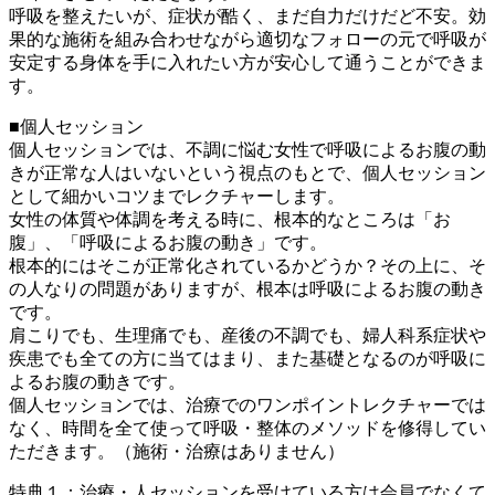
呼吸を整えたいが、症状が酷く、まだ自力だけだど不安。効
果的な施術を組み合わせながら適切なフォローの元で呼吸が
安定する身体を手に入れたい方が安心して通うことができま
す。
■個人セッション
個人セッションでは、不調に悩む女性で呼吸によるお腹の動
きが正常な人はいないという視点のもとで、個人セッション
として細かいコツまでレクチャーします。
女性の体質や体調を考える時に、根本的なところは「お
腹」、「呼吸によるお腹の動き」です。
根本的にはそこが正常化されているかどうか？その上に、そ
の人なりの問題がありますが、根本は呼吸によるお腹の動き
です。
肩こりでも、生理痛でも、産後の不調でも、婦人科系症状や
疾患でも全ての方に当てはまり、また基礎となるのが呼吸に
よるお腹の動きです。
個人セッションでは、治療でのワンポイントレクチャーでは
なく、時間を全て使って呼吸・整体のメソッドを修得してい
ただきます。（施術・治療はありません）
特典１：治療・人セッションを受けている方は会員でなくて