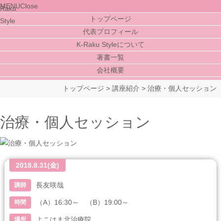
MENU
Close
トップページ
代表プロフィール
K-Raku Styleについて
著書一覧
会社概要
トップページ
>
講座紹介
>
治療・個人セッション
治療・個人セッション
2018.8.31(金)
長友咲哉
講師
（A）16:30～ （B）19:00～
時間
よこはま北治療院
場所