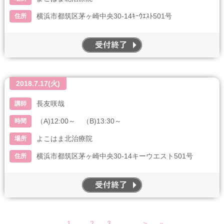
横浜市都筑区茅ヶ崎中央30-14ｷｰｳｴｽﾄ501号
住所
end
2018.7.17(火)
長友咲哉
講師
（A)12:00～ （B)13:30～
時間
よこはま北治療院
場所
横浜市都筑区茅ヶ崎中央30-14キーウエスト501号
住所
end
1
2
3
...
>
»