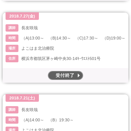
2018.7.27(金)
長友咲哉
講師
（A)13:00～ （B)14:30～ （C)17:30～ （D)19:00～
時間
よこはま北治療院
場所
横浜市都筑区茅ヶ崎中央30-14ｷｰｳｴｽﾄ501号
住所
end
2018.7.21(土)
長友咲哉
講師
（A)14:00～ （B）19:30～
時間
よこはま北治療院
場所