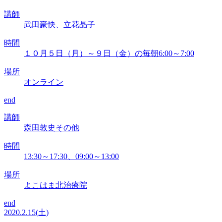
講師
武田豪快、立花晶子
時間
１０月５日（月）～９日（金）の毎朝6:00～7:00
場所
オンライン
end
講師
森田敦史その他
時間
13:30～17:30、09:00～13:00
場所
よこはま北治療院
end
2020.2.15(土)