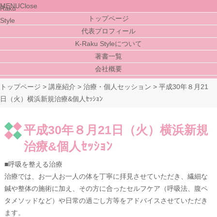
MENU
Close
トップページ
代表プロフィール
K-Raku Styleについて
著書一覧
会社概要
トップページ
>
講座紹介
>
治療・個人セッション
>
平成30年８月21
日（火）横浜新規治療&個人ｾｯｼｮﾝ
平成30年８月21日（火）横浜新規
治療&個人ｾｯｼｮﾝ
■呼吸を整える治療
治療では、お一人お一人の体を丁寧に拝見させていただき、繊細な
鍼や整体の施術に加え、その方に合ったセルフケア（呼吸法、腹ペ
タメソッドなど）や日常の過ごし方等をアドバイスさせていただき
ます。