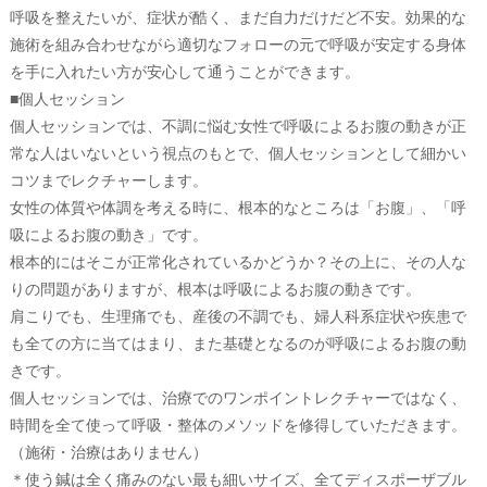
呼吸を整えたいが、症状が酷く、まだ自力だけだど不安。効果的な
施術を組み合わせながら適切なフォローの元で呼吸が安定する身体
を手に入れたい方が安心して通うことができます。
■個人セッション
個人セッションでは、不調に悩む女性で呼吸によるお腹の動きが正
常な人はいないという視点のもとで、個人セッションとして細かい
コツまでレクチャーします。
女性の体質や体調を考える時に、根本的なところは「お腹」、「呼
吸によるお腹の動き」です。
根本的にはそこが正常化されているかどうか？その上に、その人な
りの問題がありますが、根本は呼吸によるお腹の動きです。
肩こりでも、生理痛でも、産後の不調でも、婦人科系症状や疾患で
も全ての方に当てはまり、また基礎となるのが呼吸によるお腹の動
きです。
個人セッションでは、治療でのワンポイントレクチャーではなく、
時間を全て使って呼吸・整体のメソッドを修得していただきます。
（施術・治療はありません）
＊使う鍼は全く痛みのない最も細いサイズ、全てディスポーザブル