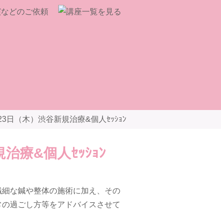
23日（木）渋谷新規治療&個人ｾｯｼｮﾝ
治療&個人ｾｯｼｮﾝ
繊細な鍼や整体の施術に加え、その
常の過ごし方等をアドバイスさせて