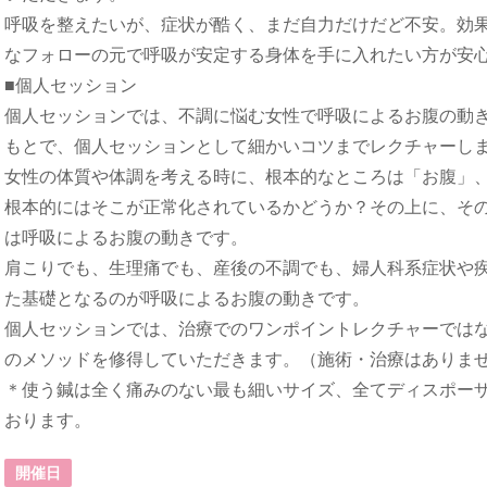
呼吸を整えたいが、症状が酷く、まだ自力だけだど不安。効
なフォローの元で呼吸が安定する身体を手に入れたい方が安
■個人セッション
個人セッションでは、不調に悩む女性で呼吸によるお腹の動
もとで、個人セッションとして細かいコツまでレクチャーし
女性の体質や体調を考える時に、根本的なところは「お腹」
根本的にはそこが正常化されているかどうか？その上に、そ
は呼吸によるお腹の動きです。
肩こりでも、生理痛でも、産後の不調でも、婦人科系症状や
た基礎となるのが呼吸によるお腹の動きです。
個人セッションでは、治療でのワンポイントレクチャーでは
のメソッドを修得していただきます。（施術・治療はありま
＊使う鍼は全く痛みのない最も細いサイズ、全てディスポー
おります。
開催日