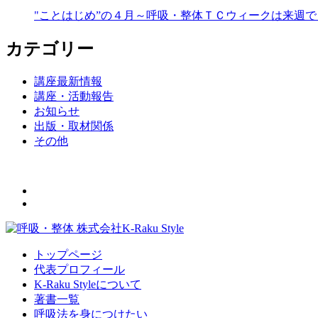
"ことはじめ”の４月～呼吸・整体ＴＣウィークは来週で･
カテゴリー
講座最新情報
講座・活動報告
お知らせ
出版・取材関係
その他
トップページ
代表プロフィール
K-Raku Styleについて
著書一覧
呼吸法を身につけたい