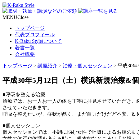
MENU
Close
トップページ
代表プロフィール
K-Raku Styleについて
著書一覧
会社概要
トップページ
>
講座紹介
>
治療・個人セッション
>
平成30年
平成30年5月12日（土）横浜新規治療&個人
■呼吸を整える治療
治療では、お一人お一人の体を丁寧に拝見させていただき、
させていただきます。
呼吸を整えたいが、症状が酷く、まだ自力だけだど不安。効
■個人セッション
個人セッションでは、不調に悩む女性で呼吸によるお腹の動
女性の体質や体調を考える時に、根本的なところは「お腹」