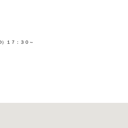
D）１７：３０～