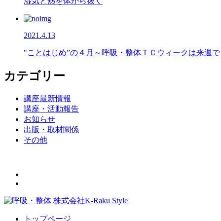
湿気と熱を体から抜く
2021.4.13
"ことはじめ”の４月～呼吸・整体ＴＣウィークは来週で･
カテゴリー
講座最新情報
講座・活動報告
お知らせ
出版・取材関係
その他
トップページ