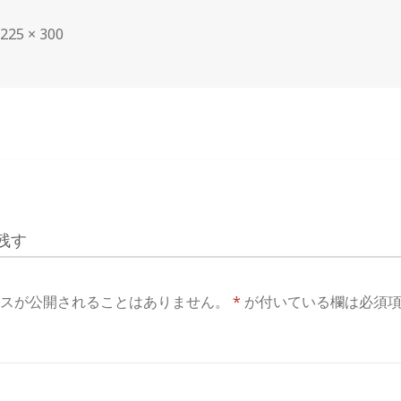
フ
225 × 300
ル
サ
イ
ズ
残す
スが公開されることはありません。
*
が付いている欄は必須