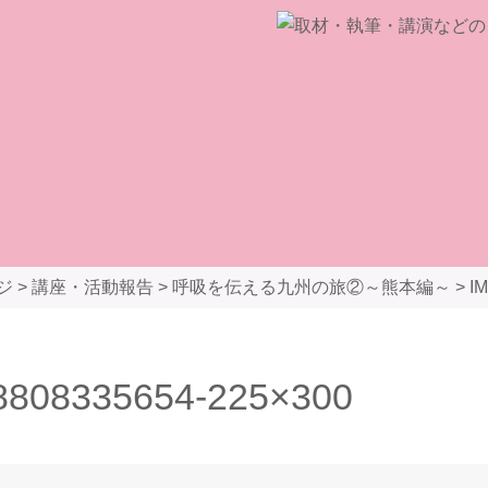
ジ
>
講座・活動報告
>
呼吸を伝える九州の旅②～熊本編～
>
I
8808335654-225×300