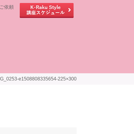
MG_0253-e1508808335654-225×300