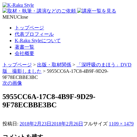
MENU
Close
トップページ
代表プロフィール
K-Raku Styleについて
著書一覧
会社概要
トップページ
>
出版・取材関係
>
「深呼吸のまほう」DVD
版 撮影しました
>
5955CC6A-17C8-4B9F-9D29-
9F78ECBBE3BC
次の画像
5955CC6A-17C8-4B9F-9D29-
9F78ECBBE3BC
投稿日:
2018年2月23日
2018年2月26日
フルサイズ
1109 × 1479
コメントを残す