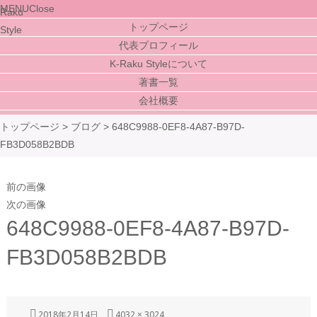
MENU
Close
トップページ
代表プロフィール
K-Raku Styleについて
著書一覧
会社概要
トップページ
>
ブログ
>
648C9988-0EF8-4A87-B97D-
FB3D058B2BDB
前の画像
次の画像
648C9988-0EF8-4A87-B97D-
FB3D058B2BDB
投
2018年2月14日
フ
4032 × 3024