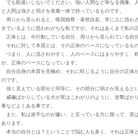
でも勘違いしないでください。強い人間など単なる偶像、人
と人間は強さと弱さを表裏一体で持っているものです。
周りから見られると、唯我独尊・泰然自若、常に人に惑わさ
きているように思われがちな私ですが。それはあくまで私の
正体とは、今行動している自分、周りから見られている自
それに対して本質とは、その正体のベースになっているも
つまり、人に流されやすく、人のペースにはまりやすく、精
が、正体のベースになっています。
自分自身の本質を見極め、それに旺じるように自分の正体が
のです。
強く見えている部分と同等に、その部分に弱さが見えると
威嚇ばかりしている犬が実はこわがりのように、攻撃ばかり
事などよくある事です。
また、私は派手なのが嫌い、と言っている方に限って、実は
あります。
本当の自分とは？ということで悩む人も多く、それは正体と