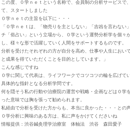
この度、０学ｎｅｔという名称で、会員制の分析サービスで
て、スタートしました
０学ｎｅｔの主旨を以下に・・・
「０学ｎｅｔは、「物売りを主としない」「吉凶を言わない
チ「俗占い」という立場から、０学という運勢分析学を個々
し、様々な形で活躍していく人間をサポートするものです。
分析を受けたそれぞれの方が自分を高め、仕事や人生におい
と成果を得ていただくことを目的としています。」
こんな感じですね
０学に関して代表は、ライフワークでコツコツの輪を広げて
具体的な指針となる分析学問です。
何を隠そう私の行動や治療院の運営や戦略・企画などは０学
った意味では胸を張って勧められます。
私経由で分析を受けた方からも、本当に良かった・・・との
０学分析に興味のある方は、私に声をかけてくださいね
情報提供：渋谷鍼灸理学治療室 体軸法 渋谷 森田愛子