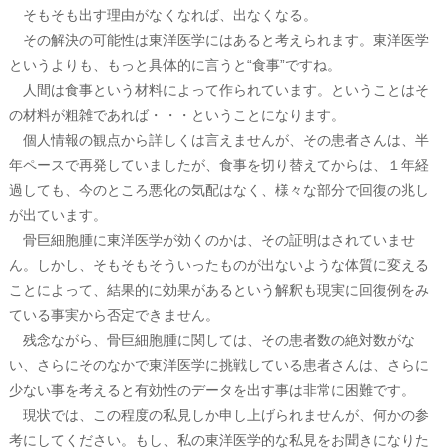
そもそも出す理由がなくなれば、出なくなる。
その解決の可能性は東洋医学にはあると考えられます。東洋医学
というよりも、もっと具体的に言うと“食事”ですね。
人間は食事という材料によって作られています。ということはそ
の材料が粗雑であれば・・・ということになります。
個人情報の観点から詳しくは言えませんが、その患者さんは、半
年ペースで再発していましたが、食事を切り替えてからは、１年経
過しても、今のところ悪化の気配はなく、様々な部分で回復の兆し
が出ています。
骨巨細胞腫に東洋医学が効くのかは、その証明はされていませ
ん。しかし、そもそもそういったものが出ないような体質に変える
ことによって、結果的に効果があるという解釈も現実に回復例をみ
ている事実から否定できません。
残念ながら、骨巨細胞腫に関しては、その患者数の絶対数がな
い、さらにそのなかで東洋医学に挑戦している患者さんは、さらに
少ない事を考えると有効性のデータを出す事は非常に困難です。
現状では、この程度の私見しか申し上げられませんが、何かの参
考にしてください。もし、私の東洋医学的な私見をお聞きになりた