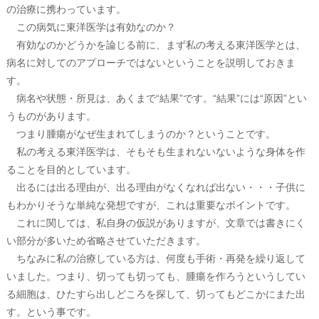
の治療に携わっています。
この病気に東洋医学は有効なのか？
有効なのかどうかを論じる前に、まず私の考える東洋医学とは、
病名に対してのアプローチではないということを説明しておきま
す。
病名や状態・所見は、あくまで“結果”です。“結果”には“原因”とい
うものがあります。
つまり腫瘍がなぜ生まれてしまうのか？ということです。
私の考える東洋医学は、そもそも生まれないないような身体を作
ることを目的としています。
出るには出る理由が、出る理由がなくなれば出ない・・・子供に
もわかりそうな単純な発想ですが、これは重要なポイントです。
これに関しては、私自身の仮説がありますが、文章では書きにく
い部分が多いため省略させていただきます。
ちなみに私の治療している方は、何度も手術・再発を繰り返して
いました。つまり、切っても切っても、腫瘍を作ろうというしてい
る細胞は、ひたすら出しどころを探して、切ってもどこかにまた出
す。という事です。