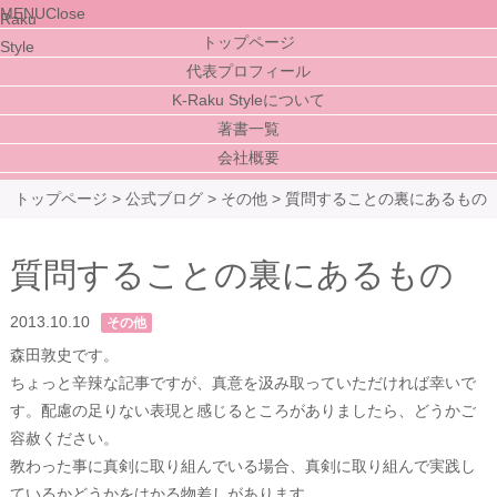
MENU
Close
トップページ
代表プロフィール
K-Raku Styleについて
著書一覧
会社概要
トップページ
>
公式ブログ
>
その他
>
質問することの裏にあるもの
質問することの裏にあるもの
2013.10.10
その他
森田敦史です。
ちょっと辛辣な記事ですが、真意を汲み取っていただければ幸いで
す。配慮の足りない表現と感じるところがありましたら、どうかご
容赦ください。
教わった事に真剣に取り組んでいる場合、真剣に取り組んで実践し
ているかどうかをはかる物差しがあります。