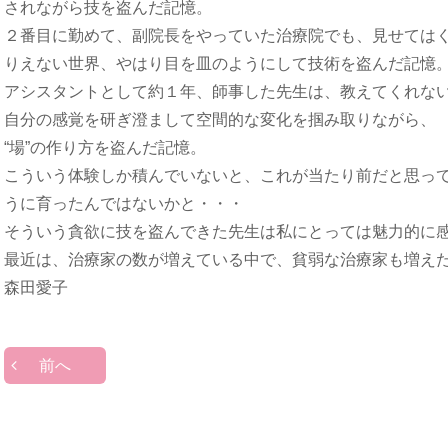
されながら技を盗んだ記憶。
２番目に勤めて、副院長をやっていた治療院でも、見せては
りえない世界、やはり目を皿のようにして技術を盗んだ記憶
アシスタントとして約１年、師事した先生は、教えてくれな
自分の感覚を研ぎ澄まして空間的な変化を掴み取りながら、
“場”の作り方を盗んだ記憶。
こういう体験しか積んでいないと、これが当たり前だと思っ
うに育ったんではないかと・・・
そういう貪欲に技を盗んできた先生は私にとっては魅力的に
最近は、治療家の数が増えている中で、貧弱な治療家も増え
森田愛子
前へ