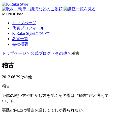
MENU
Close
トップページ
代表プロフィール
K-Raku Styleについて
著書一覧
会社概要
トップページ
>
公式ブログ
>
その他
>
稽古
稽古
2012.06.29
その他
稽古
身体の使い方や動かし方を学ぶその場は〝稽古”だと考えて
います。
実践の向上は稽古を通してでしか得られない。