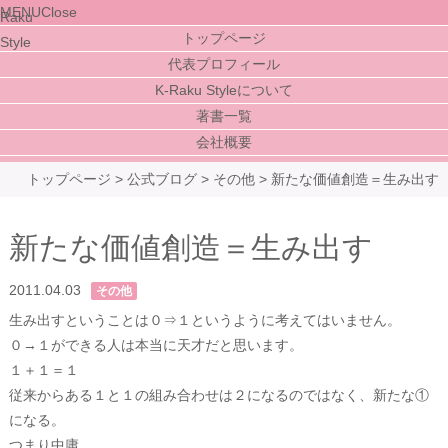
MENU
Close
トップページ
代表プロフィール
K-Raku Styleについて
著書一覧
会社概要
トップページ
>
公式ブログ
>
その他
>
新たな価値創造＝生み出す
新たな価値創造＝生み出す
2011.04.03
その他
生み出すということは０⇒１というように考えてはいません。
０→１ができる人は本当に天才だと思います。
１＋１＝１
従来からある１と１の組み合わせは２になるのではなく、新たな①
になる。
つまり中庸。