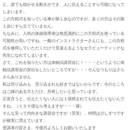
と、誰でも効かせる動きができ、人に伝えることすら可能になって
しまいます。
この方程式を知っている事が第１歩なのですが、多くの方はその第
１歩にすら立てていません。
ちなみに、人気の体操指導者は無意識的にこの方程式を使っている
可能性が高いですね。一般のインストラクターさんにも、この方程
式を修得していただくだけで見違えるようなセラピューティックな
先生になれてしまいます。
さて、これを知りたい方は体軸法講習会に！・・・というように体
軸法講習会の宣伝をしたいところですが・・・そんなつもりはさら
さらありません
私は売り込みも、売り込まれも好きではないからです。今のところ
はご縁のある方とだけ、共有したいと思っています。
正直言うと、伝えたくない人には１億積まれても伝えたくないんで
すね。（１００億なら考えますが・・・爆）
そんな至って内向きな講習会ですが（苦笑）、仲間は少しずつです
が確実に増えています。
受講者の皆さま、今後共よろしくお願いいたします