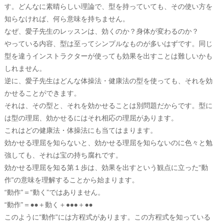
す。どんなに素晴らしい理論で、型を持っていても、その使い方を
知らなければ、何ら意味を持ちません。
なぜ、愛子先生のレッスンは、効くのか？身体が変わるのか？
やっている内容、型は至ってシンプルなものが多いはずです。同じ
型を違うインストラクターが使っても効果を出すことは難しいかも
しれません。
逆に、愛子先生はどんな体操法・健康法の型を使っても、それを効
かせることができます。
それは、その型と、それを効かせることは別問題だからです。型に
は型の理屈、効かせるにはそれ相応の理屈があります。
これはどの健康法・体操法にも当てはまります。
効かせる理屈を知らないと、効かせる理屈を知らないのに色々と勉
強しても、それは宝の持ち腐れです。
効かせる理屈を知る第１歩は、効果を出すという観点に立った“動
作”の意味を理解することから始まります。
“動作”＝“動く”ではありません。
“動作”＝●●＋動く＋●●●＋●●
このように“動作”には方程式があります。この方程式を知っている