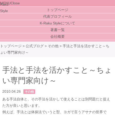
MENU
Close
トップページ
代表プロフィール
K-Raku Styleについて
著書一覧
会社概要
トップページ
>
公式ブログ
>
その他
>
手法と手法を活かすこと～ち
ょい専門家向け～
手法と手法を活かすこと～ちょ
い専門家向け～
2010.04.26
その他
ある手法自体と、その手法を活かして使えることは別問題だと捉え
た方が良いと思います。
例えば、手法とは体操法でいうと型、ヨガで言うアサナの世界で