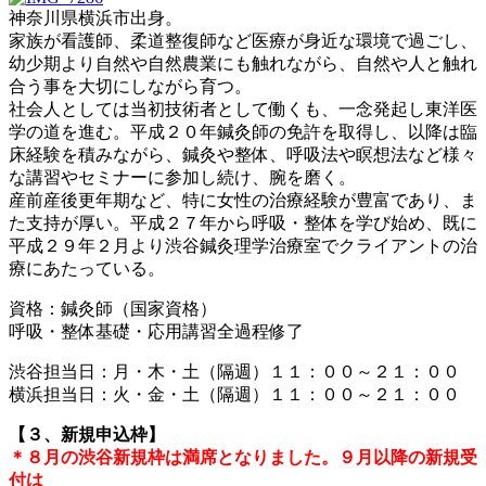
神奈川県横浜市出身。
家族が看護師、柔道整復師など医療が身近な環境で過ごし、
幼少期より自然や自然農業にも触れながら、自然や人と触れ
合う事を大切にしながら育つ。
社会人としては当初技術者として働くも、一念発起し東洋医
学の道を進む。平成２０年鍼灸師の免許を取得し、以降は臨
床経験を積みながら、鍼灸や整体、呼吸法や瞑想法など様々
な講習やセミナーに参加し続け、腕を磨く。
産前産後更年期など、特に女性の治療経験が豊富であり、ま
た支持が厚い。平成２７年から呼吸・整体を学び始め、既に
平成２９年２月より渋谷鍼灸理学治療室でクライアントの治
療にあたっている。
資格：鍼灸師（国家資格）
呼吸・整体基礎・応用講習全過程修了
渋谷担当日：月・木・土（隔週）１１：００～２１：００
横浜担当日：火・金・土（隔週）１１：００～２１：００
【３、新規申込枠】
＊８月の渋谷新規枠は満席となりました。９月以降の新規受
付は