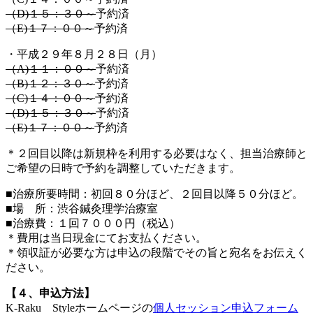
（D)１５：３０～
予約済
（E)１７：００～
予約済
・平成２９年８月２８日（月）
（A)１１：００～
予約済
（B)１２：３０～
予約済
（C)１４：００～
予約済
（D)１５：３０～
予約済
（E)１７：００～
予約済
＊２回目以降は新規枠を利用する必要はなく、担当治療師と
ご希望の日時で予約を調整していただきます。
■治療所要時間：初回８０分ほど、２回目以降５０分ほど。
■場 所：渋谷鍼灸理学治療室
■治療費：１回７０００円（税込）
＊費用は当日現金にてお支払ください。
＊領収証が必要な方は申込の段階でその旨と宛名をお伝えく
ださい。
【４、申込方法】
K-Raku Styleホームページの
個人セッション申込フォーム