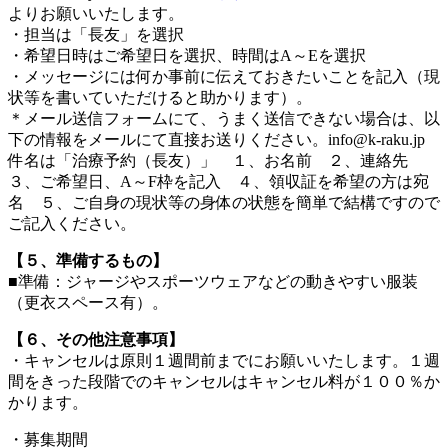
よりお願いいたします。
・担当は「長友」を選択
・希望日時はご希望日を選択、時間はA～Eを選択
・メッセージには何か事前に伝えておきたいことを記入（現
状等を書いていただけると助かります）。
＊メール送信フォームにて、うまく送信できない場合は、以
下の情報をメールにて直接お送りください。info@k-raku.jp
件名は「治療予約（長友）」 １、お名前 ２、連絡先
３、ご希望日、A～F枠を記入 ４、領収証を希望の方は宛
名 ５、ご自身の現状等の身体の状態を簡単で結構ですので
ご記入ください。
【５、準備するもの】
■準備：ジャージやスポーツウェアなどの動きやすい服装
（更衣スペース有）。
【６、その他注意事項】
・キャンセルは原則１週間前までにお願いいたします。１週
間をきった段階でのキャンセルはキャンセル料が１００％か
かります。
・募集期間