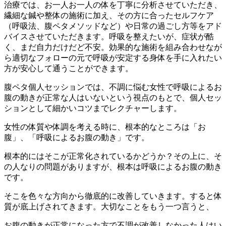
治療では、お一人お一人の体を丁寧に分析させていただき、
繊細な鍼や整体の施術に加え、その方に合ったセルフケア
（呼吸法、腹ペタメソッドなど）や日常の過ごし方等をアド
バイスさせていただきます。呼吸を整えたいが、症状が酷
く、まだ自力だけだど不安。効果的な施術を組み合わせなが
ら適切なフォローの元で呼吸が安定する身体を手に入れたい
方が安心して通うことができます。
腹ペタ個人セッションでは、不調に悩む女性で呼吸によるお
腹の動きが正常な人はいないという視点のもとで、個人セッ
ションとして細かいコツまでレクチャーします。
女性の体質や体調を考える時に、根本的なところは「お
腹」、「呼吸によるお腹の動き」です。
根本的にはそこが正常化されているかどうか？その上に、そ
の人なりの問題がありますが、根本は呼吸によるお腹の動き
です。
そこを色々な方向から徹底的に改善していきます。すると体
質が底上げされてきます。大切なことをもう一つ言うと、
お腹の動きが正常になった方で不調が改善しなかった人はい