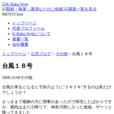
MENU
Close
トップページ
代表プロフィール
K-Raku Styleについて
著書一覧
会社概要
トップページ
>
公式ブログ
>
その他
>
台風１８号
台風１８号
2009.10.08
その他
台風が来るとなると子供のように“ドキドキ”するのは私だけ
でしょうか？
さっきまで葛飾の方に用事があったので帰宅したばかりです
が、都内はまだ小降りで、神奈川県に入った途端、ザーッと
降ってきました