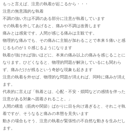
もっと言えば、注意の執着が起こるから・・・
注意の無意識的な執着
不調の強い方は不調のある部分に注意が執着しています
その執着を外してあげると、痛みや不調は改善します
痛みとは感覚です。人間が感じる痛みは主観です。
物理的な痛みでも、その痛みに主観が加わることで本来５痛いと感
じるものが１０感じるようになります
執着が強ければ強いほどに、本来の痛み以上の痛みを感じることに
なります。ひどくなると、物理的問題が解決しているにも関わら
ず、痛みだけが残るという奇妙な現象も起きます
注意の執着を外せば、物理的な問題が消えれば、同時に痛みが消え
ます。
代表的に言えば「執着とは、心配・不安・煩悶などの感情を伴った
注意がある対象へ固着されること。」
人間の構造（筋肉や関節）ばかりに目を向け過ぎると、それこそ執
着ですが、そうなると痛みの本態を見失います
動きの場合もそう、注意の執着が緊張性の不自然な動きを生みだし
ます。