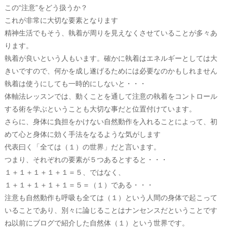
この“注意”をどう扱うか？
これが非常に大切な要素となります
精神生活でもそう、執着が周りを見えなくさせていることが多々あ
ります。
執着が良いという人もいます。確かに執着はエネルギーとしては大
きいですので、何かを成し遂げるためには必要なのかもしれません
執着は使うにしても一時的にしないと・・・
体軸法レッスンでは、動くことを通して注意の執着をコントロール
する術を学ぶということも大切な事だと位置付けています。
さらに、身体に負担をかけない自然動作を入れることによって、初
めて心と身体に効く手法をなるような気がします
代表曰く「全ては（１）の世界」だと言います。
つまり、それぞれの要素が５つあるとすると・・・
１＋１＋１＋１＋１＝５、ではなく、
１＋１＋１＋１＋１＝５＝（１）である・・・
注意も自然動作も呼吸も全ては（１）という人間の身体で起こって
いることであり、別々に論じることはナンセンスだということです
ね以前にブログで紹介した自然体（１）という世界です。