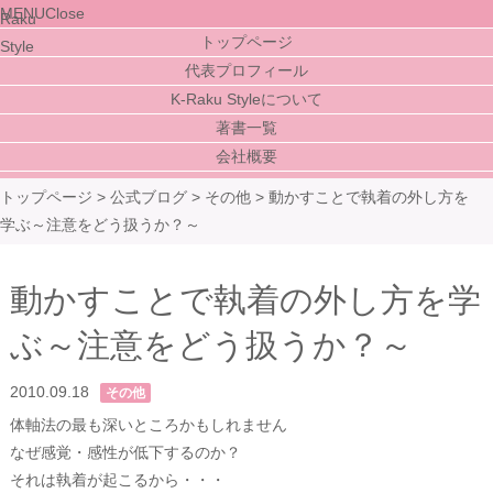
MENU
Close
トップページ
代表プロフィール
K-Raku Styleについて
著書一覧
会社概要
トップページ
>
公式ブログ
>
その他
>
動かすことで執着の外し方を
学ぶ～注意をどう扱うか？～
動かすことで執着の外し方を学
ぶ～注意をどう扱うか？～
2010.09.18
その他
体軸法の最も深いところかもしれません
なぜ感覚・感性が低下するのか？
それは執着が起こるから・・・