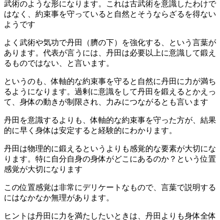
武術のような形になります。これは古武術を意識したわけで
はなく、約束事を守っていると自然とそうならざるを得ない
ようです
よく武術や気功で丹田（臍の下）を強化する、という言葉が
あります。代表が言うには、丹田は必要以上に意識して鍛え
るものではない、と言います。
というのも、体軸的な約束事を守ると自然に丹田に力が満ち
るようになります。過剰に意識をして丹田を鍛えるとかえっ
て、身体の動きが制限され、力みにつながるとも言います
丹田を意識するよりも、体軸的な約束事を守った方が、結果
的に早く身体は安定すると経験的にわかります。
丹田は物理的に鍛えるというよりも感覚的な要素が大切にな
ります。特に自分自身の身体がどこにあるのか？という位置
感覚が大切になります
この位置感覚は非常にデリケートなもので、言葉で説明する
にはなかなか無理があります。
ヒントは丹田に力を満たしたいときは、丹田よりも身体全体