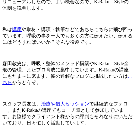
リニューアルしたので、よい機会なので、K-Raku Styleの
体制を説明します。
私は
講座
や取材・講演・執筆などであちらこちらに飛び回っ
ています。呼吸の事を一人でも多くの方に伝えたい、伝える
にはどうすればいいか？そんな役割です。
森田敦史は、呼吸・整体のメソッド構築やK-Raku Style全
般の管理、またプロ育成に集中しています。K-Rakuの講座
にもたま～に来ます。彼の難解なブログに挑戦したい方は
こ
ちら
からどうぞ。
スタッフ長友は、
治療や個人セッション
で継続的なフォロ
ー、またK-Rakuの講座でもコーチ陣として参加していま
す。お陰様でクライアント様からの評判もそれなりにいただ
いており、日々忙しく活動しています。