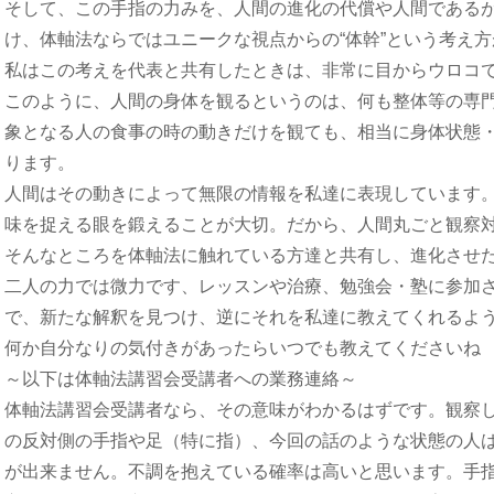
そして、この手指の力みを、人間の進化の代償や人間である
け、体軸法ならではユニークな視点からの“体幹”という考え
私はこの考えを代表と共有したときは、非常に目からウロコ
このように、人間の身体を観るというのは、何も整体等の専
象となる人の食事の時の動きだけを観ても、相当に身体状態
ります。
人間はその動きによって無限の情報を私達に表現しています
味を捉える眼を鍛えることが大切。だから、人間丸ごと観察
そんなところを体軸法に触れている方達と共有し、進化させ
二人の力では微力です、レッスンや治療、勉強会・塾に参加
で、新たな解釈を見つけ、逆にそれを私達に教えてくれるよ
何か自分なりの気付きがあったらいつでも教えてくださいね
～以下は体軸法講習会受講者への業務連絡～
体軸法講習会受講者なら、その意味がわかるはずです。観察
の反対側の手指や足（特に指）、今回の話のような状態の人
が出来ません。不調を抱えている確率は高いと思います。手