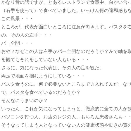
かなり昔の話ですが、とあるレストランで食事中、向かい合
（右手を使って）で食べていました。いっけん何の違和感も
この風景・・・
ところが、代表が面白いところに注意が向きます。パスタを
の、その人の左手・・・
パー全開・・・
おや？なぜこの人は左手がパー全開なのだろうか？左で軸を
を観てもそれをしていない人もいる・・・
さらに、気になった代表は、その人の足を観た。
両足で地面を掴むようにしている・・・
パスタ食うのに、何で必要ないところまで力入れてんだ、な
で、パスタを食べているのだろうか？
そんなにうまいのか？
いったん、これが気になってしまうと、徹底的に全ての人が
パソコンを打つ人、お店のレジの人、もちろん患者さんも・
そうなってしまう人となっていない人の健康状態や動きの質