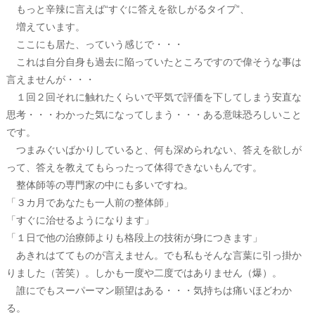
もっと辛辣に言えば“すぐに答えを欲しがるタイプ”、
増えています。
ここにも居た、っていう感じで・・・
これは自分自身も過去に陥っていたところですので偉そうな事は
言えませんが・・・
１回２回それに触れたくらいで平気で評価を下してしまう安直な
思考・・・わかった気になってしまう・・・ある意味恐ろしいこと
です。
つまみぐいばかりしていると、何も深められない、答えを欲しが
って、答えを教えてもらったって体得できないもんです。
整体師等の専門家の中にも多いですね。
「３カ月であなたも一人前の整体師」
「すぐに治せるようになります」
「１日で他の治療師よりも格段上の技術が身につきます」
あきれはててものが言えません。でも私もそんな言葉に引っ掛か
りました（苦笑）。しかも一度や二度ではありません（爆）。
誰にでもスーパーマン願望はある・・・気持ちは痛いほどわか
る。